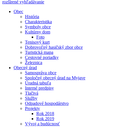
rozšírené vyhľadávanie
Obec
História
Charakteristika
Symboly obce
Kultúrny dom
Foto
Tenisový kurt
Dobrovoľný hasičský zbor obce
Turistická mapa
Cestovné poriadky
Železnica
Obecný úrad
Samospráva obce
Spoločný obecný úrad na Myjave
Úradná tabuľa
Interné predpisy
Tlačivá
Služby
Odpadové hospodárstvo
Projekty
Rok 2018
Rok 2019
Vývoj a budúcnosť