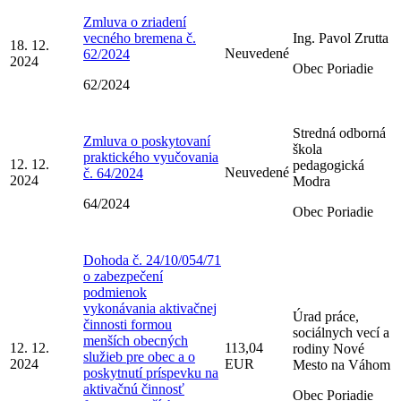
Zmluva o zriadení
vecného bremena č.
Ing. Pavol Zrutta
18. 12.
Neuvedené
62/2024
2024
Obec Poriadie
62/2024
Stredná odborná
Zmluva o poskytovaní
škola
praktického vyučovania
12. 12.
pedagogická
Neuvedené
č. 64/2024
2024
Modra
64/2024
Obec Poriadie
Dohoda č. 24/10/054/71
o zabezpečení
podmienok
vykonávania aktivačnej
Úrad práce,
činnosti formou
sociálnych vecí a
menších obecných
12. 12.
113,04
rodiny Nové
služieb pre obec a o
2024
EUR
Mesto na Váhom
poskytnutí príspevku na
aktivačnú činnosť
Obec Poriadie