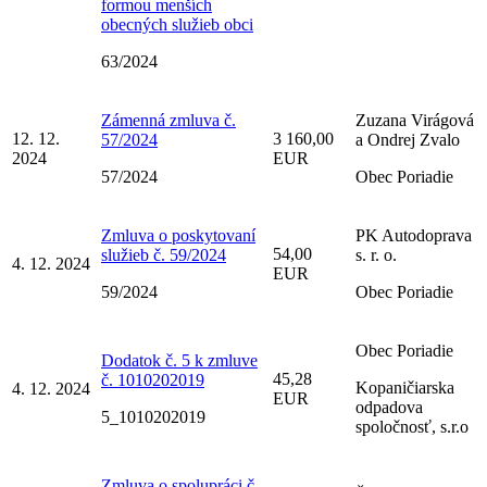
formou menších
obecných služieb obci
63/2024
Zámenná zmluva č.
Zuzana Virágová
12. 12.
3 160,00
57/2024
a Ondrej Zvalo
2024
EUR
57/2024
Obec Poriadie
Zmluva o poskytovaní
PK Autodoprava
54,00
služieb č. 59/2024
s. r. o.
4. 12. 2024
EUR
59/2024
Obec Poriadie
Obec Poriadie
Dodatok č. 5 k zmluve
45,28
č. 1010202019
Kopaničiarska
4. 12. 2024
EUR
odpadova
5_1010202019
spoločnosť, s.r.o
Zmluva o spolupráci č.