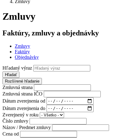
Zmluvy
Zmluvy
Faktúry, zmluvy a objednávky
Zmluvy
Faktúry
Objednávky
Hľadaný výraz
Hľadať
Rozšírené hľadanie
Zmluvná strana
Zmluvná strana IČO
Dátum zverejnenia od
Dátum zverejnenia do
Zverejnený v roku
Číslo zmluvy
Názov / Predmet zmluvy
Cena od