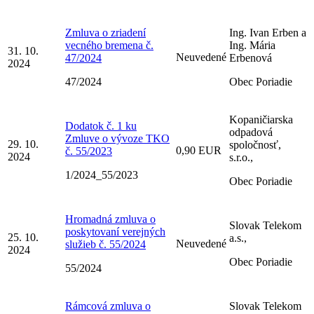
Zmluva o zriadení
Ing. Ivan Erben a
vecného bremena č.
Ing. Mária
31. 10.
Neuvedené
47/2024
Erbenová
2024
47/2024
Obec Poriadie
Kopaničiarska
Dodatok č. 1 ku
odpadová
Zmluve o vývoze TKO
29. 10.
spoločnosť,
0,90 EUR
č. 55/2023
2024
s.r.o.,
1/2024_55/2023
Obec Poriadie
Hromadná zmluva o
Slovak Telekom
poskytovaní verejných
25. 10.
a.s.,
Neuvedené
služieb č. 55/2024
2024
Obec Poriadie
55/2024
Rámcová zmluva o
Slovak Telekom