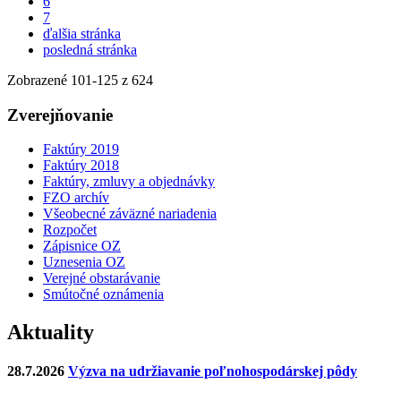
6
7
ďalšia stránka
posledná stránka
Zobrazené
101
-
125
z 624
Zverejňovanie
Faktúry 2019
Faktúry 2018
Faktúry, zmluvy a objednávky
FZO archív
Všeobecné záväzné nariadenia
Rozpočet
Zápisnice OZ
Uznesenia OZ
Verejné obstarávanie
Smútočné oznámenia
Aktuality
28.7.2026
Výzva na udržiavanie poľnohospodárskej pôdy