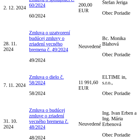
Štefan Jeriga
200,00
60/2024
2. 12. 2024
EUR
Obec Poriadie
60/2024
Zmluva o uzatvorení
budúcej zmluvy o
Bc. Monika
28. 11.
zriadení vecného
Blahová
Neuvedené
2024
bremena č. 49/2024
Obec Poriadie
49/2024
Zmluva o dielo č.
ELTIME in,
11 991,60
58/2024
s.r.o.,
7. 11. 2024
EUR
58/2024
Obec Poriadie
Zmluva o budúcej
Ing. Ivan Erben a
zmluve o zriadení
Ing. Mária
31. 10.
vecného bremena č.
Neuvedené
Erbenová
2024
48/2024
Obec Poriadie
48/2024