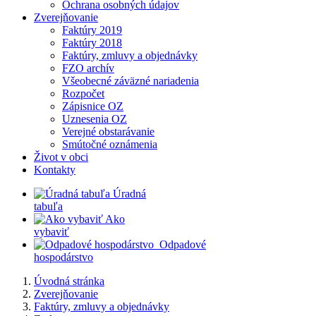
Ochrana osobných údajov
Zverejňovanie
Faktúry 2019
Faktúry 2018
Faktúry, zmluvy a objednávky
FZO archív
Všeobecné záväzné nariadenia
Rozpočet
Zápisnice OZ
Uznesenia OZ
Verejné obstarávanie
Smútočné oznámenia
Život v obci
Kontakty
​
Úradná
tabuľa
​
Ako
vybaviť
​
​
Odpadové
hospodárstvo
Úvodná stránka
Zverejňovanie
Faktúry, zmluvy a objednávky