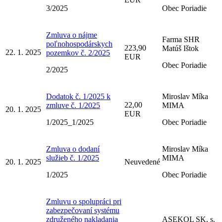
3/2025
Obec Poriadie
Zmluva o nájme
Farma SHR
poľnohospodárskych
223,90
Matúš Ištok
22. 1. 2025
pozemkov č. 2/2025
EUR
Obec Poriadie
2/2025
Dodatok č. 1/2025 k
Miroslav Míka
22,00
zmluve č. 1/2025
MIMA
20. 1. 2025
EUR
1/2025_1/2025
Obec Poriadie
Zmluva o dodaní
Miroslav Míka
služieb č. 1/2025
MIMA
20. 1. 2025
Neuvedené
1/2025
Obec Poriadie
Zmluvu o spolupráci pri
zabezpečovaní systému
združeného nakladania
ASEKOL SK, s.