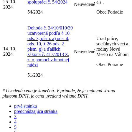
25. 10.
spolupráci č. 54/2024
a.s.,
Neuvedené
2024
54/2024
Obec Poriadie
Dohoda č. 24/10/010/39
uzatvorená podľa § 10
ods. 3, písm. a) ods. 4,
Úrad práce,
ods. 10, § 26 ods. 2
sociálnych vecí a
14. 10.
písm. g) a ďalších
rodiny Nové
Neuvedené
2024
zákona č. 417/2013 Z.
Mesto na Váhom
z. o pomoci v hmotnej
Obec Poriadie
núdzi
51/2024
* Uvedená cena je konečná. V prípade, že je zmluvná strana
platcom DPH, je cena uvedená vrátane DPH.
prvá stránka
predchádzajúca stránka
3
4
5