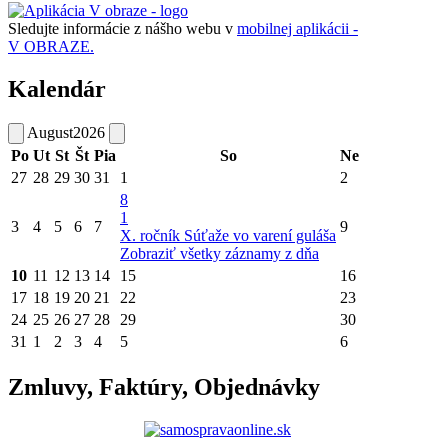
Sledujte informácie z nášho webu v
mobilnej aplikácii -
V OBRAZE.
Kalendár
August
2026
Po
Ut
St
Št
Pia
So
Ne
27
28
29
30
31
1
2
8
1
3
4
5
6
7
9
X. ročník Súťaže vo varení guláša
Zobraziť všetky záznamy z dňa
10
11
12
13
14
15
16
17
18
19
20
21
22
23
24
25
26
27
28
29
30
31
1
2
3
4
5
6
Zmluvy, Faktúry, Objednávky