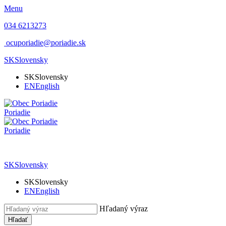
Menu
034 6213273
ocuporiadie@poriadie.sk
SK
Slovensky
SK
Slovensky
EN
English
Poriadie
Poriadie
SK
Slovensky
SK
Slovensky
EN
English
Hľadaný výraz
Hľadať