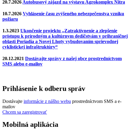
20.7.2026
Autobusový zájazd na výstavu Agrokomplex Nitra
10.7.2026
Vyhlásenie času zvýšeného nebezpečenstva vzniku
požiaru
1.3.2023
Ukončenie projektu „Zatraktívnenie a zlepšenie
prístupu k prírodným a kultúrnym dedičstvám v prihraničnej
oblasti Poriadia a Novej Lhoty vybudovaním sprievodnej
cyklistickej infraštruktúry“
20.12.2021
Dostávajte správy z našej obce prostredníctvom
SMS alebo e-mailov
Prihlásenie k odberu správ
Dostávajte
informácie z nášho webu
prostredníctvom SMS a e-
mailov
Chcem sa zaregistrovať
Mobilná aplikácia