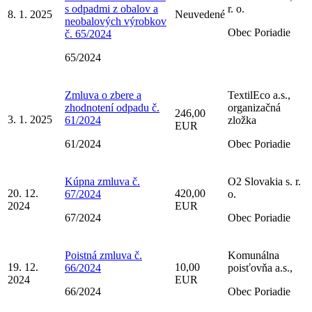
s odpadmi z obalov a
r. o.
8. 1. 2025
Neuvedené
neobalových výrobkov
Obec Poriadie
č. 65/2024
65/2024
Zmluva o zbere a
TextilEco a.s.,
zhodnotení odpadu č.
organizačná
246,00
3. 1. 2025
61/2024
zložka
EUR
61/2024
Obec Poriadie
Kúpna zmluva č.
O2 Slovakia s. r.
20. 12.
420,00
67/2024
o.
2024
EUR
67/2024
Obec Poriadie
Poistná zmluva č.
Komunálna
19. 12.
10,00
66/2024
poisťovňa a.s.,
2024
EUR
66/2024
Obec Poriadie