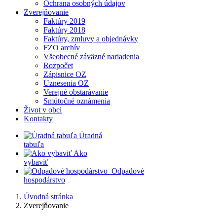
Ochrana osobných údajov
Zverejňovanie
Faktúry 2019
Faktúry 2018
Faktúry, zmluvy a objednávky
FZO archív
Všeobecné záväzné nariadenia
Rozpočet
Zápisnice OZ
Uznesenia OZ
Verejné obstarávanie
Smútočné oznámenia
Život v obci
Kontakty
​
Úradná
tabuľa
​
Ako
vybaviť
​
​
Odpadové
hospodárstvo
Úvodná stránka
Zverejňovanie