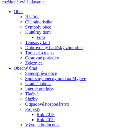
rozšírené vyhľadávanie
Obec
História
Charakteristika
Symboly obce
Kultúrny dom
Foto
Tenisový kurt
Dobrovoľný hasičský zbor obce
Turistická mapa
Cestovné poriadky
Železnica
Obecný úrad
Samospráva obce
Spoločný obecný úrad na Myjave
Úradná tabuľa
Interné predpisy
Tlačivá
Služby
Odpadové hospodárstvo
Projekty
Rok 2018
Rok 2019
Vývoj a budúcnosť