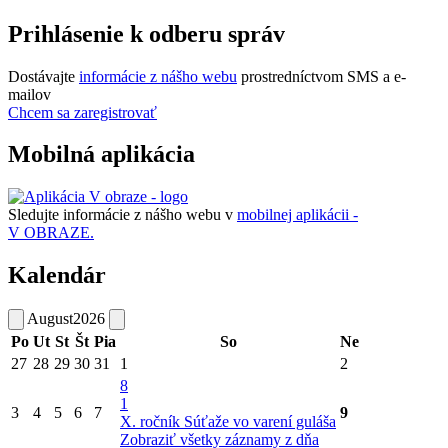
Prihlásenie k odberu správ
Dostávajte
informácie z nášho webu
prostredníctvom SMS a e-
mailov
Chcem sa zaregistrovať
Mobilná aplikácia
Sledujte informácie z nášho webu v
mobilnej aplikácii -
V OBRAZE.
Kalendár
August
2026
Po
Ut
St
Št
Pia
So
Ne
27
28
29
30
31
1
2
8
1
3
4
5
6
7
9
X. ročník Súťaže vo varení guláša
Zobraziť všetky záznamy z dňa