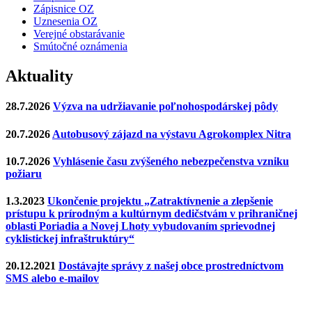
Zápisnice OZ
Uznesenia OZ
Verejné obstarávanie
Smútočné oznámenia
Aktuality
28.7.2026
Výzva na udržiavanie poľnohospodárskej pôdy
20.7.2026
Autobusový zájazd na výstavu Agrokomplex Nitra
10.7.2026
Vyhlásenie času zvýšeného nebezpečenstva vzniku
požiaru
1.3.2023
Ukončenie projektu „Zatraktívnenie a zlepšenie
prístupu k prírodným a kultúrnym dedičstvám v prihraničnej
oblasti Poriadia a Novej Lhoty vybudovaním sprievodnej
cyklistickej infraštruktúry“
20.12.2021
Dostávajte správy z našej obce prostredníctvom
SMS alebo e-mailov