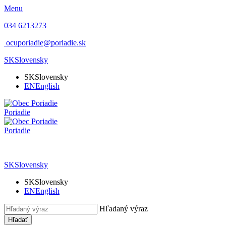
Menu
034 6213273
ocuporiadie@poriadie.sk
SK
Slovensky
SK
Slovensky
EN
English
Poriadie
Poriadie
SK
Slovensky
SK
Slovensky
EN
English
Hľadaný výraz
Hľadať