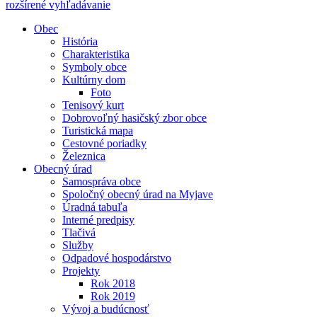
rozšírené vyhľadávanie
Obec
História
Charakteristika
Symboly obce
Kultúrny dom
Foto
Tenisový kurt
Dobrovoľný hasičský zbor obce
Turistická mapa
Cestovné poriadky
Železnica
Obecný úrad
Samospráva obce
Spoločný obecný úrad na Myjave
Úradná tabuľa
Interné predpisy
Tlačivá
Služby
Odpadové hospodárstvo
Projekty
Rok 2018
Rok 2019
Vývoj a budúcnosť