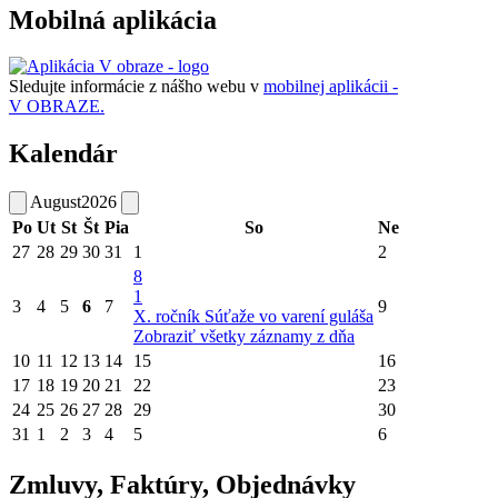
Mobilná aplikácia
Sledujte informácie z nášho webu v
mobilnej aplikácii -
V OBRAZE.
Kalendár
August
2026
Po
Ut
St
Št
Pia
So
Ne
27
28
29
30
31
1
2
8
1
3
4
5
6
7
9
X. ročník Súťaže vo varení guláša
Zobraziť všetky záznamy z dňa
10
11
12
13
14
15
16
17
18
19
20
21
22
23
24
25
26
27
28
29
30
31
1
2
3
4
5
6
Zmluvy, Faktúry, Objednávky