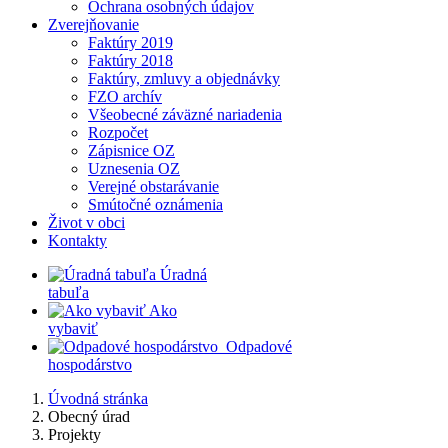
Ochrana osobných údajov
Zverejňovanie
Faktúry 2019
Faktúry 2018
Faktúry, zmluvy a objednávky
FZO archív
Všeobecné záväzné nariadenia
Rozpočet
Zápisnice OZ
Uznesenia OZ
Verejné obstarávanie
Smútočné oznámenia
Život v obci
Kontakty
​
Úradná
tabuľa
​
Ako
vybaviť
​
​
Odpadové
hospodárstvo
Úvodná stránka
Obecný úrad
Projekty