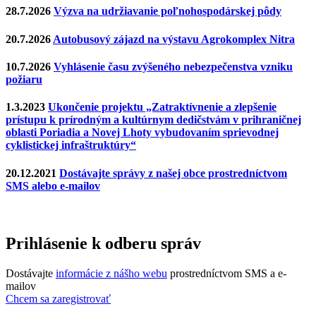
28.7.2026
Výzva na udržiavanie poľnohospodárskej pôdy
20.7.2026
Autobusový zájazd na výstavu Agrokomplex Nitra
10.7.2026
Vyhlásenie času zvýšeného nebezpečenstva vzniku
požiaru
1.3.2023
Ukončenie projektu „Zatraktívnenie a zlepšenie
prístupu k prírodným a kultúrnym dedičstvám v prihraničnej
oblasti Poriadia a Novej Lhoty vybudovaním sprievodnej
cyklistickej infraštruktúry“
20.12.2021
Dostávajte správy z našej obce prostredníctvom
SMS alebo e-mailov
Prihlásenie k odberu správ
Dostávajte
informácie z nášho webu
prostredníctvom SMS a e-
mailov
Chcem sa zaregistrovať