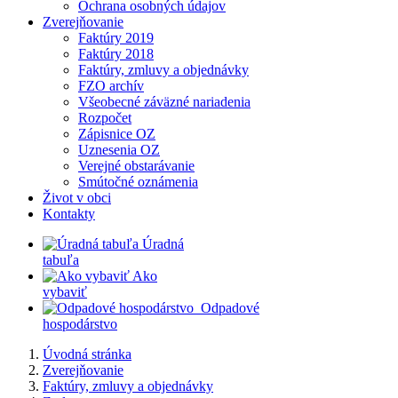
Ochrana osobných údajov
Zverejňovanie
Faktúry 2019
Faktúry 2018
Faktúry, zmluvy a objednávky
FZO archív
Všeobecné záväzné nariadenia
Rozpočet
Zápisnice OZ
Uznesenia OZ
Verejné obstarávanie
Smútočné oznámenia
Život v obci
Kontakty
​
Úradná
tabuľa
​
Ako
vybaviť
​
​
Odpadové
hospodárstvo
Úvodná stránka
Zverejňovanie
Faktúry, zmluvy a objednávky