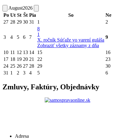
August
2026
Po
Ut
St
Št
Pia
So
Ne
27
28
29
30
31
1
2
8
1
3
4
5
6
7
9
X. ročník Súťaže vo varení guláša
Zobraziť všetky záznamy z dňa
10
11
12
13
14
15
16
17
18
19
20
21
22
23
24
25
26
27
28
29
30
31
1
2
3
4
5
6
Zmluvy, Faktúry, Objednávky
Adresa