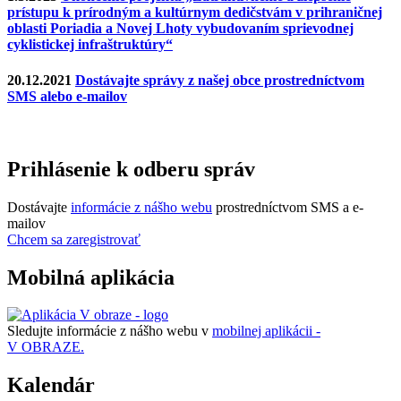
prístupu k prírodným a kultúrnym dedičstvám v prihraničnej
oblasti Poriadia a Novej Lhoty vybudovaním sprievodnej
cyklistickej infraštruktúry“
20.12.2021
Dostávajte správy z našej obce prostredníctvom
SMS alebo e-mailov
Prihlásenie k odberu správ
Dostávajte
informácie z nášho webu
prostredníctvom SMS a e-
mailov
Chcem sa zaregistrovať
Mobilná aplikácia
Sledujte informácie z nášho webu v
mobilnej aplikácii -
V OBRAZE.
Kalendár