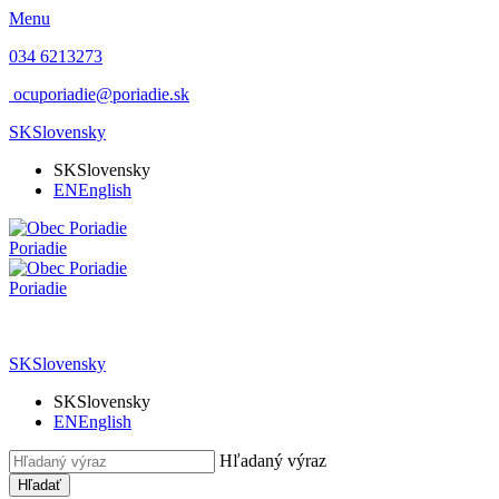
Menu
034 6213273
ocuporiadie@poriadie.sk
SK
Slovensky
SK
Slovensky
EN
English
Poriadie
Poriadie
SK
Slovensky
SK
Slovensky
EN
English
Hľadaný výraz
Hľadať