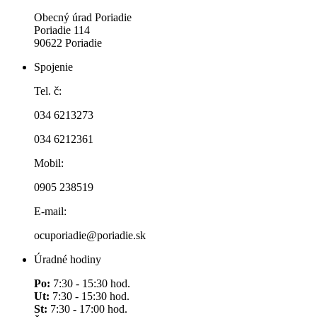
Obecný úrad Poriadie
Poriadie 114
90622 Poriadie
Spojenie
Tel. č:
034 6213273
034 6212361
Mobil:
0905 238519
E-mail:
ocuporiadie@poriadie.sk
Úradné hodiny
Po:
7:30 - 15:30 hod.
Ut:
7:30 - 15:30 hod.
St:
7:30 - 17:00 hod.