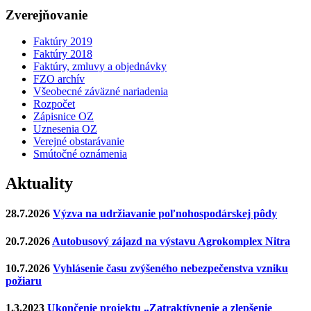
Zverejňovanie
Faktúry 2019
Faktúry 2018
Faktúry, zmluvy a objednávky
FZO archív
Všeobecné záväzné nariadenia
Rozpočet
Zápisnice OZ
Uznesenia OZ
Verejné obstarávanie
Smútočné oznámenia
Aktuality
28.7.2026
Výzva na udržiavanie poľnohospodárskej pôdy
20.7.2026
Autobusový zájazd na výstavu Agrokomplex Nitra
10.7.2026
Vyhlásenie času zvýšeného nebezpečenstva vzniku
požiaru
1.3.2023
Ukončenie projektu „Zatraktívnenie a zlepšenie