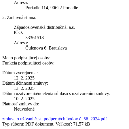
Adresa:
Poriadie 114, 90622 Poriadie
2. Zmluvná strana:
Západoslovenská distribučná, a.s.
IČO:
33361518
Adresa:
Čulenova 6, Bratislava
Meno podpisujúcej osoby:
Funkcia podpisujúcej osoby:
Dátum zverejnenia:
12. 2. 2025
Dátum účinnosti zmluvy:
13. 2. 2025
Dátum uzatvorenia/udelenia súhlasu s uzatvorením zmluvy:
10. 2. 2025
Platnosť zmluvy do:
Neuvedené
zmluva o užívaní časti podperných bodov č. 56_2024.pdf
Typ súboru: PDF dokument, Veľkosť: 71,57 kB