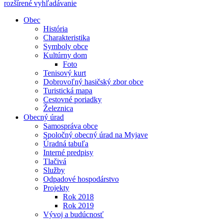
rozšírené vyhľadávanie
Obec
História
Charakteristika
Symboly obce
Kultúrny dom
Foto
Tenisový kurt
Dobrovoľný hasičský zbor obce
Turistická mapa
Cestovné poriadky
Železnica
Obecný úrad
Samospráva obce
Spoločný obecný úrad na Myjave
Úradná tabuľa
Interné predpisy
Tlačivá
Služby
Odpadové hospodárstvo
Projekty
Rok 2018
Rok 2019
Vývoj a budúcnosť