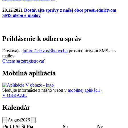
20.12.2021
Dostávajte správy z našej obce prostredníctvom
SMS alebo e-mailov
Prihlásenie k odberu správ
Dostávajte
informácie z nášho webu
prostredníctvom SMS a e-
mailov
Chcem sa zaregistrovať
Mobilná aplikácia
Sledujte informácie z nášho webu v
mobilnej aplikácii -
V OBRAZE.
Kalendár
August
2026
Po
Ut
St
Št
Pia
So
Ne