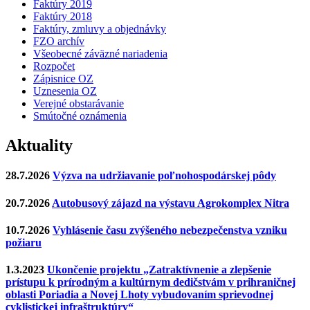
Faktúry 2019
Faktúry 2018
Faktúry, zmluvy a objednávky
FZO archív
Všeobecné záväzné nariadenia
Rozpočet
Zápisnice OZ
Uznesenia OZ
Verejné obstarávanie
Smútočné oznámenia
Aktuality
28.7.2026
Výzva na udržiavanie poľnohospodárskej pôdy
20.7.2026
Autobusový zájazd na výstavu Agrokomplex Nitra
10.7.2026
Vyhlásenie času zvýšeného nebezpečenstva vzniku
požiaru
1.3.2023
Ukončenie projektu „Zatraktívnenie a zlepšenie
prístupu k prírodným a kultúrnym dedičstvám v prihraničnej
oblasti Poriadia a Novej Lhoty vybudovaním sprievodnej
cyklistickej infraštruktúry“