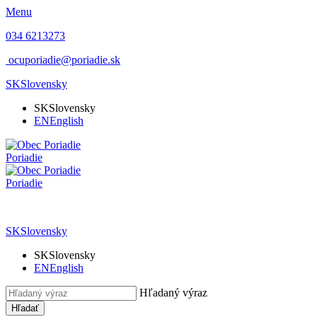
Menu
034 6213273
ocuporiadie@poriadie.sk
SK
Slovensky
SK
Slovensky
EN
English
Poriadie
Poriadie
SK
Slovensky
SK
Slovensky
EN
English
Hľadaný výraz
Hľadať