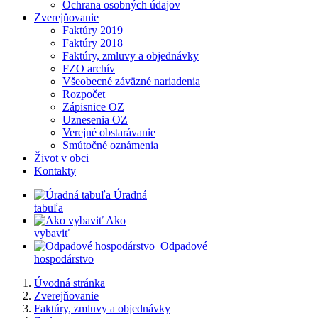
Ochrana osobných údajov
Zverejňovanie
Faktúry 2019
Faktúry 2018
Faktúry, zmluvy a objednávky
FZO archív
Všeobecné záväzné nariadenia
Rozpočet
Zápisnice OZ
Uznesenia OZ
Verejné obstarávanie
Smútočné oznámenia
Život v obci
Kontakty
​
Úradná
tabuľa
​
Ako
vybaviť
​
​
Odpadové
hospodárstvo
Úvodná stránka
Zverejňovanie
Faktúry, zmluvy a objednávky