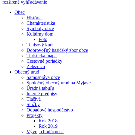
rozšírené vyhľadávanie
Obec
História
Charakteristika
Symboly obce
Kultúrny dom
Foto
Tenisový kurt
Dobrovoľný hasičský zbor obce
Turistická mapa
Cestovné poriadky
Železnica
Obecný úrad
Samospráva obce
Spoločný obecný úrad na Myjave
Úradná tabuľa
Interné predpisy
Tlačivá
Služby
Odpadové hospodárstvo
Projekty
Rok 2018
Rok 2019
Vývoj a budúcnosť