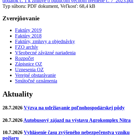
dodatok č. 1 k zmluve o buducom vecnom bremene č. 7_2023.pdf
Typ súboru: PDF dokument, Veľkosť: 68,4 kB
Zverejňovanie
Faktúry 2019
Faktúry 2018
Faktúry, zmluvy a objednávky
FZO archív
Všeobecné záväzné nariadenia
Rozpočet
Zápisnice OZ
Uznesenia OZ
Verejné obstarávanie
Smútočné oznámenia
Aktuality
28.7.2026
Výzva na udržiavanie poľnohospodárskej pôdy
20.7.2026
Autobusový zájazd na výstavu Agrokomplex Nitra
10.7.2026
Vyhlásenie času zvýšeného nebezpečenstva vzniku
požiaru