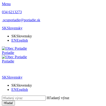
Menu
034 6213273
ocuporiadie@poriadie.sk
SK
Slovensky
SK
Slovensky
EN
English
Poriadie
Poriadie
SK
Slovensky
SK
Slovensky
EN
English
Hľadaný výraz
Hľadať