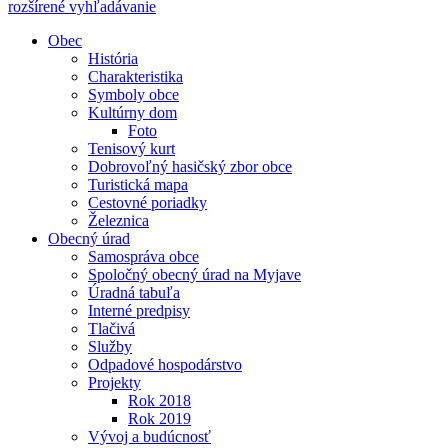
rozšírené vyhľadávanie
Obec
História
Charakteristika
Symboly obce
Kultúrny dom
Foto
Tenisový kurt
Dobrovoľný hasičský zbor obce
Turistická mapa
Cestovné poriadky
Železnica
Obecný úrad
Samospráva obce
Spoločný obecný úrad na Myjave
Úradná tabuľa
Interné predpisy
Tlačivá
Služby
Odpadové hospodárstvo
Projekty
Rok 2018
Rok 2019
Vývoj a budúcnosť