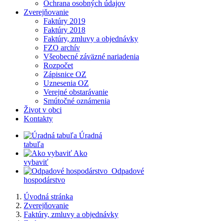
Ochrana osobných údajov
Zverejňovanie
Faktúry 2019
Faktúry 2018
Faktúry, zmluvy a objednávky
FZO archív
Všeobecné záväzné nariadenia
Rozpočet
Zápisnice OZ
Uznesenia OZ
Verejné obstarávanie
Smútočné oznámenia
Život v obci
Kontakty
​
Úradná
tabuľa
​
Ako
vybaviť
​
​
Odpadové
hospodárstvo
Úvodná stránka
Zverejňovanie
Faktúry, zmluvy a objednávky