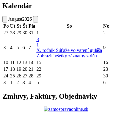
Kalendár
August
2026
Po
Ut
St
Št
Pia
So
Ne
27
28
29
30
31
1
2
8
1
3
4
5
6
7
9
X. ročník Súťaže vo varení guláša
Zobraziť všetky záznamy z dňa
10
11
12
13
14
15
16
17
18
19
20
21
22
23
24
25
26
27
28
29
30
31
1
2
3
4
5
6
Zmluvy, Faktúry, Objednávky