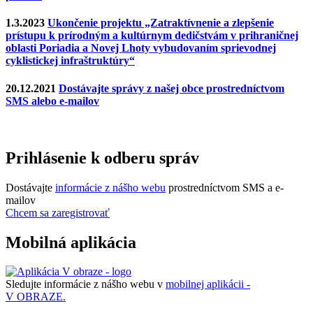
1.3.2023
Ukončenie projektu „Zatraktívnenie a zlepšenie
prístupu k prírodným a kultúrnym dedičstvám v prihraničnej
oblasti Poriadia a Novej Lhoty vybudovaním sprievodnej
cyklistickej infraštruktúry“
20.12.2021
Dostávajte správy z našej obce prostredníctvom
SMS alebo e-mailov
Prihlásenie k odberu správ
Dostávajte
informácie z nášho webu
prostredníctvom SMS a e-
mailov
Chcem sa zaregistrovať
Mobilná aplikácia
Sledujte informácie z nášho webu v
mobilnej aplikácii -
V OBRAZE.