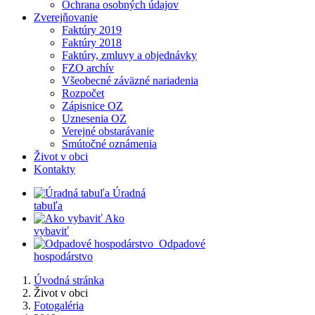
Ochrana osobných údajov
Zverejňovanie
Faktúry 2019
Faktúry 2018
Faktúry, zmluvy a objednávky
FZO archív
Všeobecné záväzné nariadenia
Rozpočet
Zápisnice OZ
Uznesenia OZ
Verejné obstarávanie
Smútočné oznámenia
Život v obci
Kontakty
​
Úradná
tabuľa
​
Ako
vybaviť
​
​
Odpadové
hospodárstvo
Úvodná stránka
Život v obci
Fotogaléria