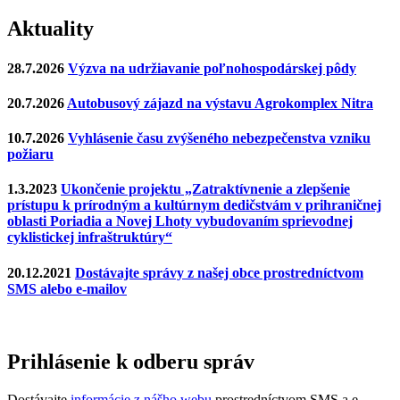
Aktuality
28.7.2026
Výzva na udržiavanie poľnohospodárskej pôdy
20.7.2026
Autobusový zájazd na výstavu Agrokomplex Nitra
10.7.2026
Vyhlásenie času zvýšeného nebezpečenstva vzniku
požiaru
1.3.2023
Ukončenie projektu „Zatraktívnenie a zlepšenie
prístupu k prírodným a kultúrnym dedičstvám v prihraničnej
oblasti Poriadia a Novej Lhoty vybudovaním sprievodnej
cyklistickej infraštruktúry“
20.12.2021
Dostávajte správy z našej obce prostredníctvom
SMS alebo e-mailov
Prihlásenie k odberu správ
Dostávajte
informácie z nášho webu
prostredníctvom SMS a e-