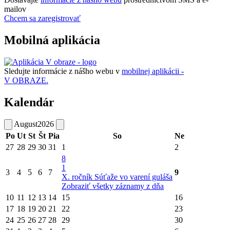
mailov
Chcem sa zaregistrovať
Mobilná aplikácia
Sledujte informácie z nášho webu v
mobilnej aplikácii -
V OBRAZE.
Kalendár
August
2026
Po
Ut
St
Št
Pia
So
Ne
27
28
29
30
31
1
2
8
1
3
4
5
6
7
9
X. ročník Súťaže vo varení guláša
Zobraziť všetky záznamy z dňa
10
11
12
13
14
15
16
17
18
19
20
21
22
23
24
25
26
27
28
29
30