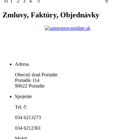
31
1
2
3
4
5
6
Zmluvy, Faktúry, Objednávky
Adresa
Obecný úrad Poriadie
Poriadie 114
90622 Poriadie
Spojenie
Tel. č:
034 6213273
034 6212361
Mobil: