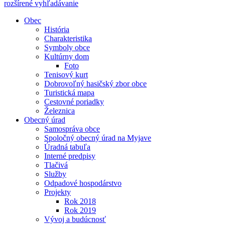
rozšírené vyhľadávanie
Obec
História
Charakteristika
Symboly obce
Kultúrny dom
Foto
Tenisový kurt
Dobrovoľný hasičský zbor obce
Turistická mapa
Cestovné poriadky
Železnica
Obecný úrad
Samospráva obce
Spoločný obecný úrad na Myjave
Úradná tabuľa
Interné predpisy
Tlačivá
Služby
Odpadové hospodárstvo
Projekty
Rok 2018
Rok 2019
Vývoj a budúcnosť