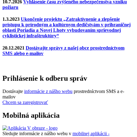
10.7.2026
Vyhlásenie času zvýšeného nebezpečenstva vzniku
požiaru
1.3.2023
Ukončenie projektu „Zatraktívnenie a zlepšenie
prístupu k prírodným a kultúrnym dedičstvám v prihraničnej
oblasti Poriadia a Novej Lhoty vybudovaním sprievodnej
cyklistickej infraštruktúry“
20.12.2021
Dostávajte správy z našej obce prostredníctvom
SMS alebo e-mailov
Prihlásenie k odberu správ
Dostávajte
informácie z nášho webu
prostredníctvom SMS a e-
mailov
Chcem sa zaregistrovať
Mobilná aplikácia
Sledujte informácie z nášho webu v
mobilnej aplikácii -