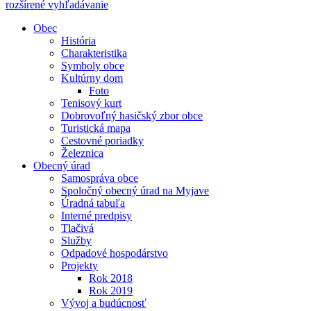
rozšírené vyhľadávanie
Obec
História
Charakteristika
Symboly obce
Kultúrny dom
Foto
Tenisový kurt
Dobrovoľný hasičský zbor obce
Turistická mapa
Cestovné poriadky
Železnica
Obecný úrad
Samospráva obce
Spoločný obecný úrad na Myjave
Úradná tabuľa
Interné predpisy
Tlačivá
Služby
Odpadové hospodárstvo
Projekty
Rok 2018
Rok 2019
Vývoj a budúcnosť