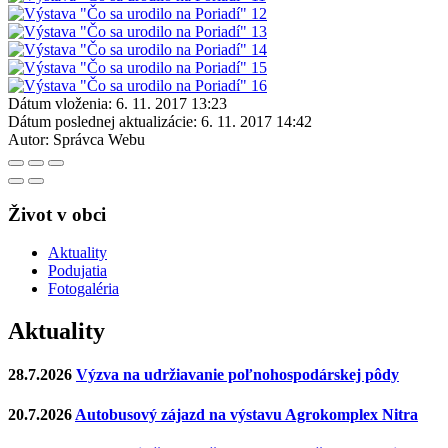
Dátum vloženia:
6. 11. 2017 13:23
Dátum poslednej aktualizácie:
6. 11. 2017 14:42
Autor:
Správca Webu
Život v obci
Aktuality
Podujatia
Fotogaléria
Aktuality
28.7.2026
Výzva na udržiavanie poľnohospodárskej pôdy
20.7.2026
Autobusový zájazd na výstavu Agrokomplex Nitra