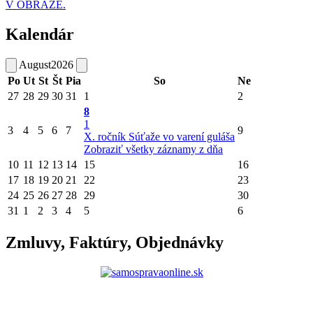
V OBRAZE.
Kalendár
August
2026
Po
Ut
St
Št
Pia
So
Ne
27
28
29
30
31
1
2
8
1
3
4
5
6
7
9
X. ročník Súťaže vo varení guláša
Zobraziť všetky záznamy z dňa
10
11
12
13
14
15
16
17
18
19
20
21
22
23
24
25
26
27
28
29
30
31
1
2
3
4
5
6
Zmluvy, Faktúry, Objednávky