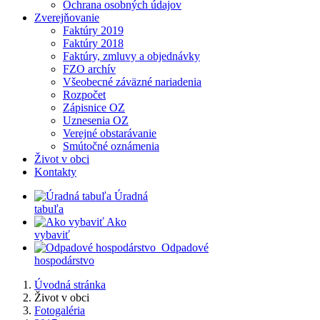
Ochrana osobných údajov
Zverejňovanie
Faktúry 2019
Faktúry 2018
Faktúry, zmluvy a objednávky
FZO archív
Všeobecné záväzné nariadenia
Rozpočet
Zápisnice OZ
Uznesenia OZ
Verejné obstarávanie
Smútočné oznámenia
Život v obci
Kontakty
​
Úradná
tabuľa
​
Ako
vybaviť
​
​
Odpadové
hospodárstvo
Úvodná stránka
Život v obci
Fotogaléria