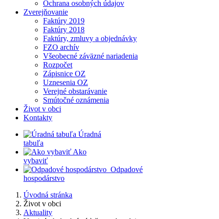
Ochrana osobných údajov
Zverejňovanie
Faktúry 2019
Faktúry 2018
Faktúry, zmluvy a objednávky
FZO archív
Všeobecné záväzné nariadenia
Rozpočet
Zápisnice OZ
Uznesenia OZ
Verejné obstarávanie
Smútočné oznámenia
Život v obci
Kontakty
​
Úradná
tabuľa
​
Ako
vybaviť
​
​
Odpadové
hospodárstvo
Úvodná stránka
Život v obci
Aktuality