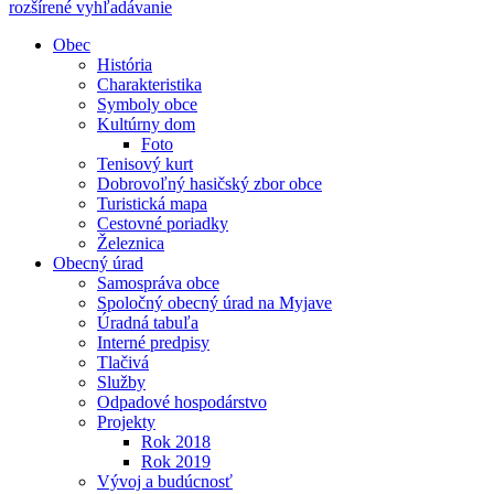
rozšírené vyhľadávanie
Obec
História
Charakteristika
Symboly obce
Kultúrny dom
Foto
Tenisový kurt
Dobrovoľný hasičský zbor obce
Turistická mapa
Cestovné poriadky
Železnica
Obecný úrad
Samospráva obce
Spoločný obecný úrad na Myjave
Úradná tabuľa
Interné predpisy
Tlačivá
Služby
Odpadové hospodárstvo
Projekty
Rok 2018
Rok 2019
Vývoj a budúcnosť