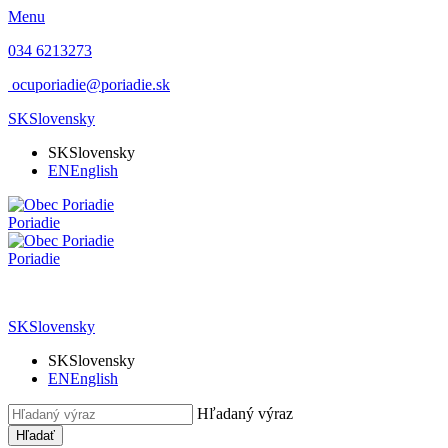
Menu
034 6213273
ocuporiadie@poriadie.sk
SK
Slovensky
SK
Slovensky
EN
English
Poriadie
Poriadie
SK
Slovensky
SK
Slovensky
EN
English
Hľadaný výraz
Hľadať