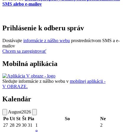
SMS alebo e-mailov
Prihlásenie k odberu správ
Dostávajte
informácie z nášho webu
prostredníctvom SMS a e-
mailov
Chcem sa zaregistrovať
Mobilná aplikácia
Sledujte informácie z nášho webu v
mobilnej aplikácii -
V OBRAZE.
Kalendár
August
2026
Po
Ut
St
Št
Pia
So
Ne
27
28
29
30
31
1
2
8