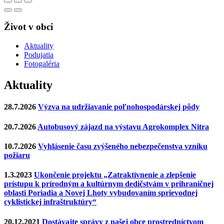
Život v obci
Aktuality
Podujatia
Fotogaléria
Aktuality
28.7.2026
Výzva na udržiavanie poľnohospodárskej pôdy
20.7.2026
Autobusový zájazd na výstavu Agrokomplex Nitra
10.7.2026
Vyhlásenie času zvýšeného nebezpečenstva vzniku
požiaru
1.3.2023
Ukončenie projektu „Zatraktívnenie a zlepšenie
prístupu k prírodným a kultúrnym dedičstvám v prihraničnej
oblasti Poriadia a Novej Lhoty vybudovaním sprievodnej
cyklistickej infraštruktúry“
20.12.2021
Dostávajte správy z našej obce prostredníctvom