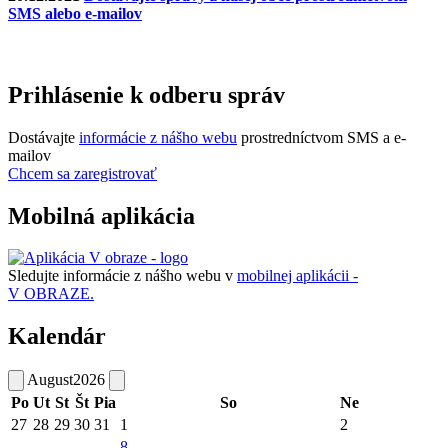
SMS alebo e-mailov
Prihlásenie k odberu správ
Dostávajte
informácie z nášho webu
prostredníctvom SMS a e-
mailov
Chcem sa zaregistrovať
Mobilná aplikácia
Sledujte informácie z nášho webu v
mobilnej aplikácii -
V OBRAZE.
Kalendár
August
2026
Po
Ut
St
Št
Pia
So
Ne
27
28
29
30
31
1
2
8