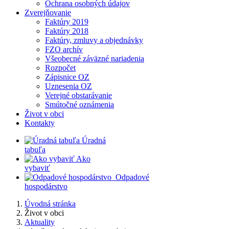
Ochrana osobných údajov
Zverejňovanie
Faktúry 2019
Faktúry 2018
Faktúry, zmluvy a objednávky
FZO archív
Všeobecné záväzné nariadenia
Rozpočet
Zápisnice OZ
Uznesenia OZ
Verejné obstarávanie
Smútočné oznámenia
Život v obci
Kontakty
​
Úradná
tabuľa
​
Ako
vybaviť
​
​
Odpadové
hospodárstvo
Úvodná stránka
Život v obci
Aktuality