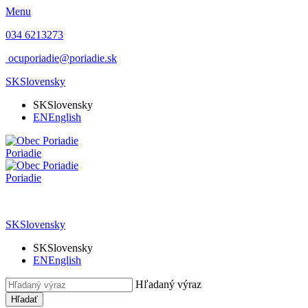
Menu
034 6213273
ocuporiadie@poriadie.sk
SK
Slovensky
SK
Slovensky
EN
English
Poriadie
Poriadie
SK
Slovensky
SK
Slovensky
EN
English
Hľadaný výraz
Hľadať