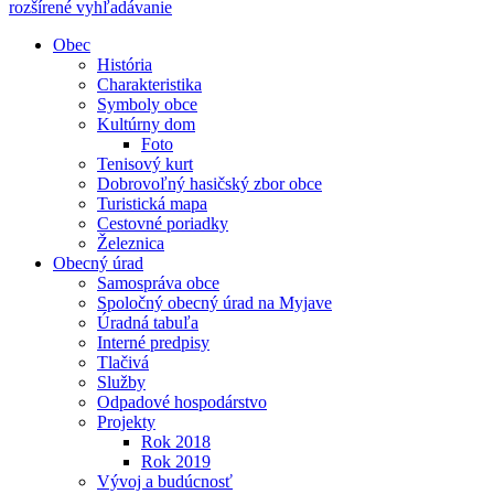
rozšírené vyhľadávanie
Obec
História
Charakteristika
Symboly obce
Kultúrny dom
Foto
Tenisový kurt
Dobrovoľný hasičský zbor obce
Turistická mapa
Cestovné poriadky
Železnica
Obecný úrad
Samospráva obce
Spoločný obecný úrad na Myjave
Úradná tabuľa
Interné predpisy
Tlačivá
Služby
Odpadové hospodárstvo
Projekty
Rok 2018
Rok 2019
Vývoj a budúcnosť