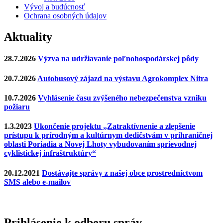
Vývoj a budúcnosť
Ochrana osobných údajov
Aktuality
28.7.2026
Výzva na udržiavanie poľnohospodárskej pôdy
20.7.2026
Autobusový zájazd na výstavu Agrokomplex Nitra
10.7.2026
Vyhlásenie času zvýšeného nebezpečenstva vzniku
požiaru
1.3.2023
Ukončenie projektu „Zatraktívnenie a zlepšenie
prístupu k prírodným a kultúrnym dedičstvám v prihraničnej
oblasti Poriadia a Novej Lhoty vybudovaním sprievodnej
cyklistickej infraštruktúry“
20.12.2021
Dostávajte správy z našej obce prostredníctvom
SMS alebo e-mailov
Prihlásenie k odberu správ