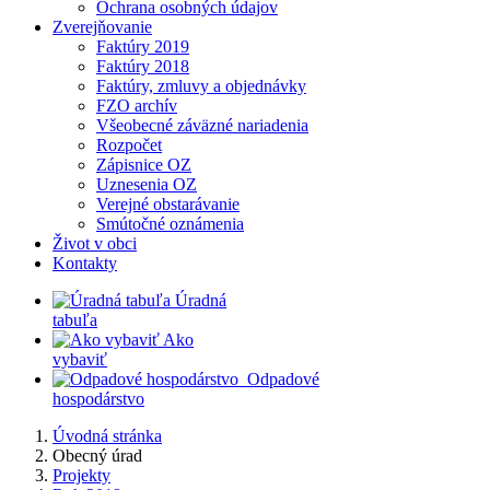
Ochrana osobných údajov
Zverejňovanie
Faktúry 2019
Faktúry 2018
Faktúry, zmluvy a objednávky
FZO archív
Všeobecné záväzné nariadenia
Rozpočet
Zápisnice OZ
Uznesenia OZ
Verejné obstarávanie
Smútočné oznámenia
Život v obci
Kontakty
​
Úradná
tabuľa
​
Ako
vybaviť
​
​
Odpadové
hospodárstvo
Úvodná stránka
Obecný úrad
Projekty