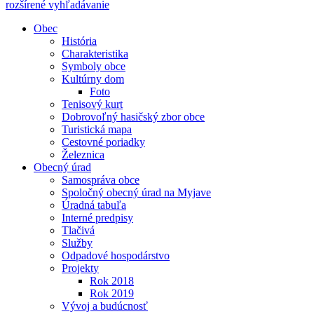
rozšírené vyhľadávanie
Obec
História
Charakteristika
Symboly obce
Kultúrny dom
Foto
Tenisový kurt
Dobrovoľný hasičský zbor obce
Turistická mapa
Cestovné poriadky
Železnica
Obecný úrad
Samospráva obce
Spoločný obecný úrad na Myjave
Úradná tabuľa
Interné predpisy
Tlačivá
Služby
Odpadové hospodárstvo
Projekty
Rok 2018
Rok 2019
Vývoj a budúcnosť