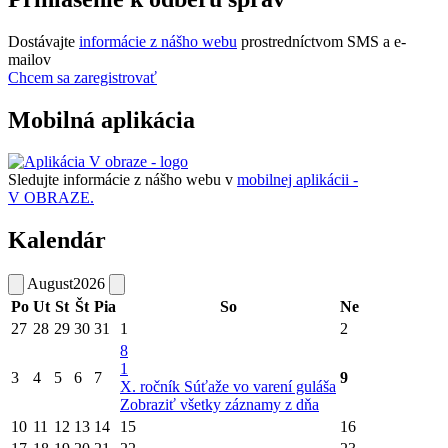
Dostávajte
informácie z nášho webu
prostredníctvom SMS a e-
mailov
Chcem sa zaregistrovať
Mobilná aplikácia
Sledujte informácie z nášho webu v
mobilnej aplikácii -
V OBRAZE.
Kalendár
August
2026
Po
Ut
St
Št
Pia
So
Ne
27
28
29
30
31
1
2
8
1
3
4
5
6
7
9
X. ročník Súťaže vo varení guláša
Zobraziť všetky záznamy z dňa
10
11
12
13
14
15
16