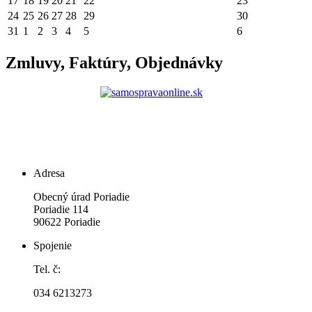
17
18
19
20
21
22
23
24
25
26
27
28
29
30
31
1
2
3
4
5
6
Zmluvy, Faktúry, Objednávky
Adresa
Obecný úrad Poriadie
Poriadie 114
90622 Poriadie
Spojenie
Tel. č:
034 6213273