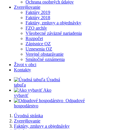
Ochrana osobných údajov
Zverejňovanie
Faktúry 2019
Faktúry 2018
Faktúry, zmluvy a objednávky
FZO archív
Všeobecné záväzné nariadenia
Rozpočet
Zápisnice OZ
Uznesenia OZ
Verejné obstarávanie
Smútočné oznámenia
Život v obci
Kontakty
​
Úradná
tabuľa
​
Ako
vybaviť
​
​
Odpadové
hospodárstvo
Úvodná stránka
Zverejňovanie
Faktúry, zmluvy a objednávky