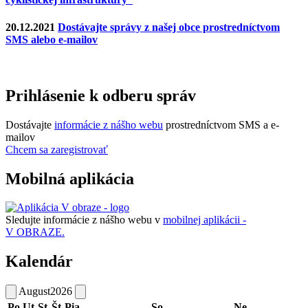
20.12.2021
Dostávajte správy z našej obce prostredníctvom
SMS alebo e-mailov
Prihlásenie k odberu správ
Dostávajte
informácie z nášho webu
prostredníctvom SMS a e-
mailov
Chcem sa zaregistrovať
Mobilná aplikácia
Sledujte informácie z nášho webu v
mobilnej aplikácii -
V OBRAZE.
Kalendár
August
2026
Po
Ut
St
Št
Pia
So
Ne