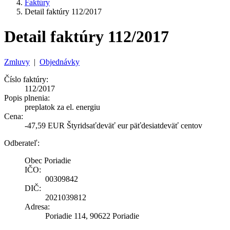
Faktúry
Detail faktúry 112/2017
Detail faktúry 112/2017
Zmluvy
|
Objednávky
Číslo faktúry:
112/2017
Popis plnenia:
preplatok za el. energiu
Cena:
-47,59 EUR Štyridsaťdeväť eur päťdesiatdeväť centov
Odberateľ:
Obec Poriadie
IČO:
00309842
DIČ:
2021039812
Adresa:
Poriadie 114, 90622 Poriadie