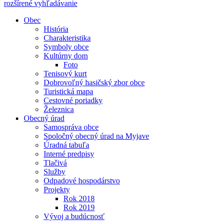
rozšírené vyhľadávanie
Obec
História
Charakteristika
Symboly obce
Kultúrny dom
Foto
Tenisový kurt
Dobrovoľný hasičský zbor obce
Turistická mapa
Cestovné poriadky
Železnica
Obecný úrad
Samospráva obce
Spoločný obecný úrad na Myjave
Úradná tabuľa
Interné predpisy
Tlačivá
Služby
Odpadové hospodárstvo
Projekty
Rok 2018
Rok 2019
Vývoj a budúcnosť