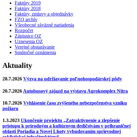
Faktúry 2019
Faktúry 2018
Faktúry, zmluvy a objednávky
FZO archív
Všeobecné záväzné nariadenia
Rozpočet
Zápisnice OZ
Uznesenia OZ
Verejné obstarávanie
Smútočné oznámenia
Aktuality
28.7.2026
Výzva na udržiavanie poľnohospodárskej pôdy
20.7.2026
Autobusový zájazd na výstavu Agrokomplex Nitra
10.7.2026
Vyhlásenie času zvýšeného nebezpečenstva vzniku
požiaru
1.3.2023
Ukončenie projektu „Zatraktívnenie a zlepšenie
prístupu k prírodným a kultúrnym dedičstvám v prihraničnej
oblasti Poriadia a Novej Lhoty vybudovaním sprievodnej
cyklistickej infraštruktúry“