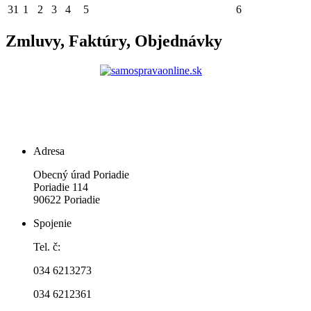
31
1
2
3
4
5
6
Zmluvy, Faktúry, Objednávky
Adresa
Obecný úrad Poriadie
Poriadie 114
90622 Poriadie
Spojenie
Tel. č:
034 6213273
034 6212361