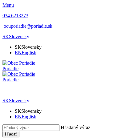
Menu
034 6213273
ocuporiadie@poriadie.sk
SK
Slovensky
SK
Slovensky
EN
English
Poriadie
Poriadie
SK
Slovensky
SK
Slovensky
EN
English
Hľadaný výraz
Hľadať