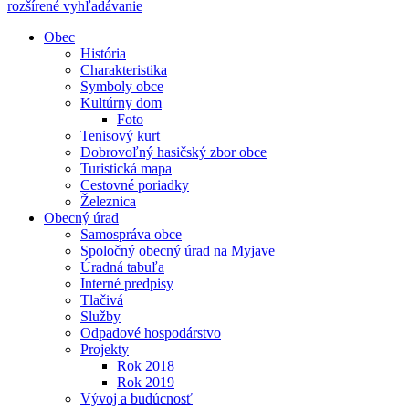
rozšírené vyhľadávanie
Obec
História
Charakteristika
Symboly obce
Kultúrny dom
Foto
Tenisový kurt
Dobrovoľný hasičský zbor obce
Turistická mapa
Cestovné poriadky
Železnica
Obecný úrad
Samospráva obce
Spoločný obecný úrad na Myjave
Úradná tabuľa
Interné predpisy
Tlačivá
Služby
Odpadové hospodárstvo
Projekty
Rok 2018
Rok 2019
Vývoj a budúcnosť