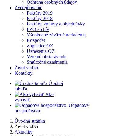
Ochrana osobných údajov
Zverejňovanie
Faktúry 2019
Faktúry 2018
Faktúry, zmluvy a objednávky
FZO archív
Všeobecné záväzné nariadenia
Rozpočet
Zápisnice OZ
Uznesenia OZ
Verejné obstarávanie
Smútočné oznámenia
Život v obci
Kontakty
​
Úradná
tabuľa
​
Ako
vybaviť
​
​
Odpadové
hospodárstvo
Úvodná stránka
Život v obci
Aktuality