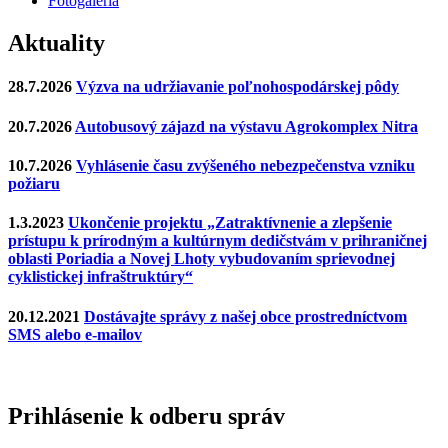
Fotogaléria
Aktuality
28.7.2026
Výzva na udržiavanie poľnohospodárskej pôdy
20.7.2026
Autobusový zájazd na výstavu Agrokomplex Nitra
10.7.2026
Vyhlásenie času zvýšeného nebezpečenstva vzniku
požiaru
1.3.2023
Ukončenie projektu „Zatraktívnenie a zlepšenie
prístupu k prírodným a kultúrnym dedičstvám v prihraničnej
oblasti Poriadia a Novej Lhoty vybudovaním sprievodnej
cyklistickej infraštruktúry“
20.12.2021
Dostávajte správy z našej obce prostredníctvom
SMS alebo e-mailov
Prihlásenie k odberu správ