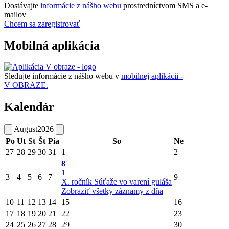
Dostávajte
informácie z nášho webu
prostredníctvom SMS a e-
mailov
Chcem sa zaregistrovať
Mobilná aplikácia
Sledujte informácie z nášho webu v
mobilnej aplikácii -
V OBRAZE.
Kalendár
August
2026
Po
Ut
St
Št
Pia
So
Ne
27
28
29
30
31
1
2
8
1
3
4
5
6
7
9
X. ročník Súťaže vo varení guláša
Zobraziť všetky záznamy z dňa
10
11
12
13
14
15
16
17
18
19
20
21
22
23
24
25
26
27
28
29
30